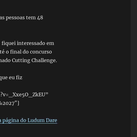
as pessoas tem 48
 fiquei interessado em
é o final do concurso
mado Cutting Challenge.
que eu fiz
ch?v=_Xxe5O_ZkEU”
%2027″]
a página do Ludum Dare