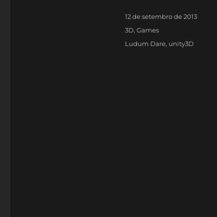
Publicado
12 de setembro de 2013
em
Categorias
3D
,
Games
Tags
Ludum Dare
,
unity3D