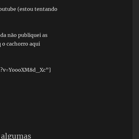
youtube (estou tentando
nda não publiquei as
 o cachorro aqui
ch?v=YoooXM8d_Xc”]
r algumas