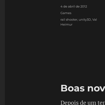
Publicado
4 de abril de 2012
em
Categorias
Games
Tags
rail shooter
,
unity3D
,
Val
Heimur
Boas nov
Depois de um te