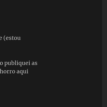
e (estou
o publiquei as
chorro aqui