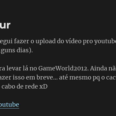
ur
gui fazer o upload do vídeo pro youtub
lguns dias).
ara levar lá no GameWorld2012. Ainda nã
azer isso em breve… até mesmo pq o ca
 cabo de rede xD
outube